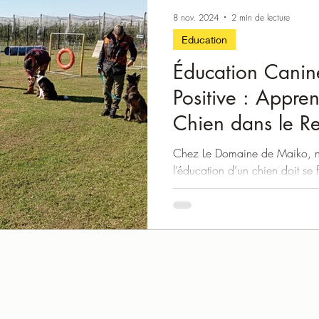
8 nov. 2024
2 min de lecture
Education
Éducation Cani
Positive : Appre
Chien dans le Re
Confiance 🐾
Chez Le Domaine de Maiko, n
l’éducation d’un chien doit se 
confiance. Nos cours...