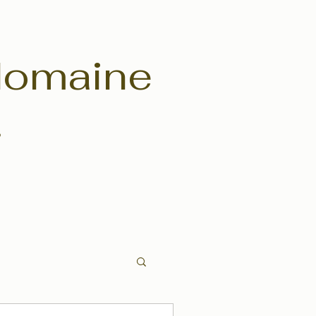
 domaine
?